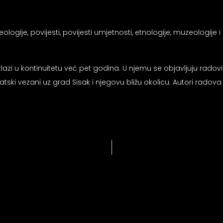
logije, povijesti, povijesti umjetnosti, etnologije, muzeologije i s
izlazi u kontinuitetu već pet godina. U njemu se objavljuju radovi 
tski vezani uz grad Sisak i njegovu bližu okolicu. Autori radova