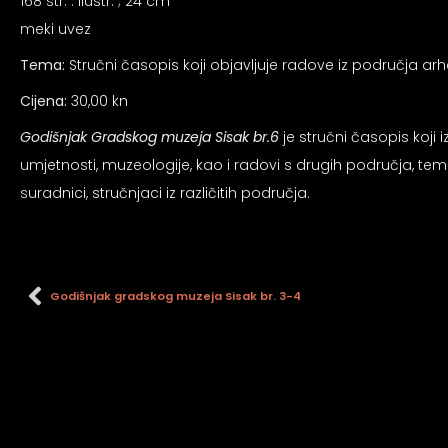
an profil za epilepsiju
168 str. : ilustr. ; 24 cm
meki uvez
Tema:
Stručni časopis koji objavljuje radove iz područja arheo
prijateljski režim
Cijena:
30,00 kn
Godišnjak Gradskog muzeja Sisak br.6
je stručni časopis koji 
 za slijepe
umjetnosti, muzeologije, kao i radovi s drugih područja, tema
suradnici, stručnjaci iz različitih područja.
an režim za epilepsiju
Godišnjak gradskog muzeja Sisak br. 3-4