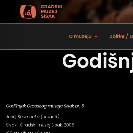
O muzeju
Zbirke / O
Godišn
Godišnjak Gradskog muzeja Sisak br. 5
 za osobe sa oštećenjem vida
Jurić, Spomenka (urednik)
Sisak : Gradski muzej Sisak, 2005.