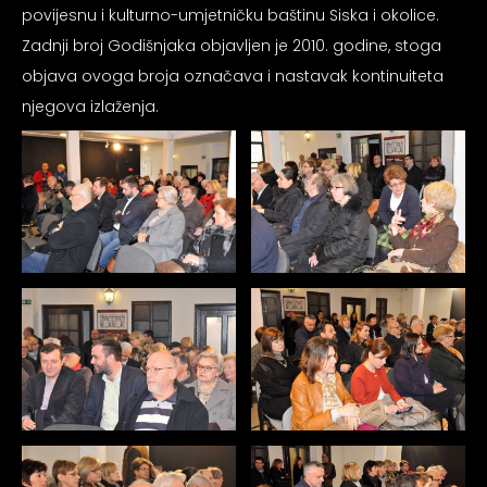
psiju
povijesnu i kulturno-umjetničku baštinu Siska i okolice.
Zadnji broj Godišnjaka objavljen je 2010. godine, stoga
objava ovoga broja označava i nastavak kontinuiteta
m
njegova izlaženja.
psiju