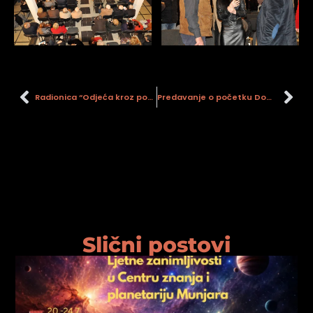
Radionica “Odjeća kroz povijest” (DV Bubamara)
Predavanje o početku Domovinskog rata.
Slični postovi