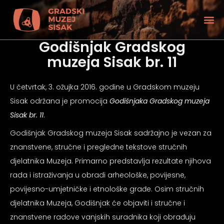
Godišnjak Gradskog
muzeja Sisak br. 11
U četvrtak, 3. ožujka 2016. godine u Gradskom muzeju
Sisak održana je promocija
Godišnjaka Gradskog muzeja
Sisak br. 11
.
Godišnjak Gradskog muzeja Sisak sadržajno je vezan za
znanstvene, stručne i pregledne tekstove stručnih
djelatnika Muzeja. Primarno predstavlja rezultate njihova
rada i istraživanja u obradi arheološke, povijesne,
povijesno-umjetničke i etnološke građe. Osim stručnih
tećenjem vida
djelatnika Muzeja, Godišnjak će objaviti i stručne i
znanstvene radove vanjskih suradnika koji obrađuju