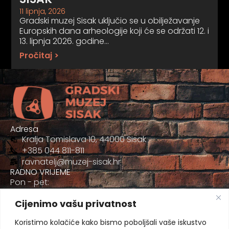
11 lipnja, 2026
Gradski muzej Sisak uključio se u obilježavanje
Europskih dana arheologije koji će se održati 12. i
13. lipnja 2026. godine…
Pročitaj >
Adresa
Kralja Tomislava 10, 44000 Sisak
+385 044 811-811
ravnatelj@muzej-sisak.hr
RADNO VRIJEME
Pon - pet:
09:00 - 17:00
Cijenimo vašu privatnost
Sub
09:00-12:00
Koristimo kolačiće kako bismo poboljšali vaše iskustvo