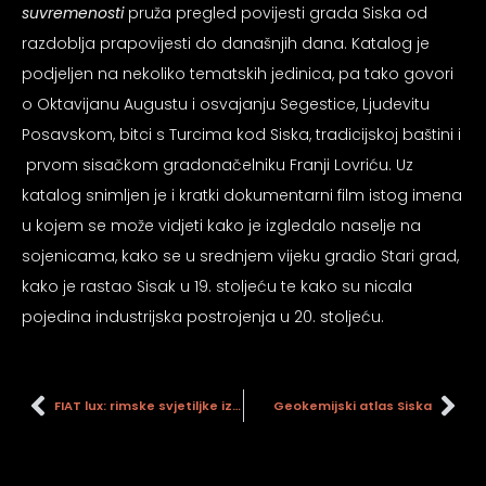
suvremenosti
pruža pregled povijesti grada Siska od
psiju
razdoblja prapovijesti do današnjih dana. Katalog je
podjeljen na nekoliko tematskih jedinica, pa tako govori
m
o Oktavijanu Augustu i osvajanju Segestice, Ljudevitu
Posavskom, bitci s Turcima kod Siska, tradicijskoj baštini i
prvom sisačkom gradonačelniku Franji Lovriću. Uz
katalog snimljen je i kratki dokumentarni film istog imena
u kojem se može vidjeti kako je izgledalo naselje na
psiju
sojenicama, kako se u srednjem vijeku gradio Stari grad,
kako je rastao Sisak u 19. stoljeću te kako su nicala
pojedina industrijska postrojenja u 20. stoljeću.
FIAT lux: rimske svjetiljke iz fundusa GMS-a
Geokemijski atlas Siska