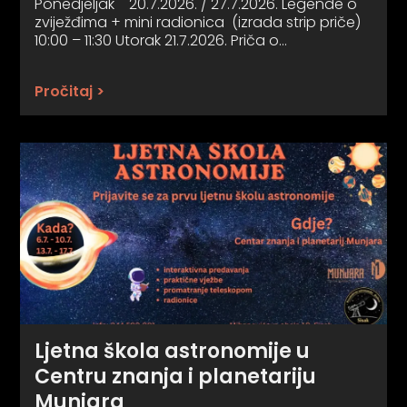
Ponedjeljak 20.7.2026. / 27.7.2026. Legende o
zviježđima + mini radionica (izrada strip priče)
10:00 – 11:30 Utorak 21.7.2026. Priča o…
Pročitaj >
Ljetna škola astronomije u
Centru znanja i planetariju
Munjara