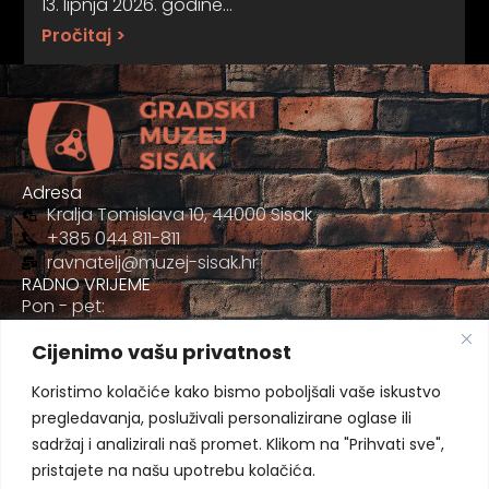
13. lipnja 2026. godine…
Pročitaj >
Adresa
Kralja Tomislava 10, 44000 Sisak
+385 044 811-811
ravnatelj@muzej-sisak.hr
RADNO VRIJEME
Pon - pet:
09:00 - 17:00
Cijenimo vašu privatnost
Sub
09:00-12:00
Koristimo kolačiće kako bismo poboljšali vaše iskustvo
pregledavanja, posluživali personalizirane oglase ili
sadržaj i analizirali naš promet. Klikom na "Prihvati sve",
pristajete na našu upotrebu kolačića.