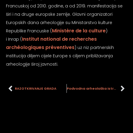
psiju
Francuskoj od 2010. godine, a od 2019. manifestacija se
širi i na druge europske zemlje. Glavni organizatori
Europskih dana arheologije su Ministarstvo kulture
m
Ministère de la culture
Republike Francuske (
)
Institut national de recherches
i Inrap (
archéologiques préventives
) uz niz partnerskih
institucija diljem cijele Europe s ciljem približavanja
arheologije široj javnosti.
psiju
RAZOTKRIVANJE GRADA
Podvodna arheološka istraživanja korita rijeke Kupe u Sisku, kampanja 2024.