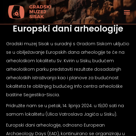
Europski dani arheologije
Gradski muzej Sisak u suradnji s Gradom Siskom uključio
se u obilježavanje Europskih dana arheologije te će na
arheološkom lokalitetu Sv. Kvirin u Sisku, budućem
arheološkom parku predstaviti rezultate dosadašnjih
arheoloških istraživanja kao i planove za budućnost
lokaliteta te obližnjeg budućeg Info centra arheološke
baštine Segestika-Siscia.
Pridružite nam se u petak, 14. lipnja 2024. u 19,00 sati na
samom lokalitetu (Ulica Vatroslava Jagića u Sisku).
tećenjem vida
Europski dani arheologije, odnosno European
Archaeology Days (EAD), kontinuirano se organiziraju u