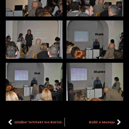
Izložba ”Arhitekt Ivo Bartolić: modernistička arhitektura Siska”
Božić u Muzeju