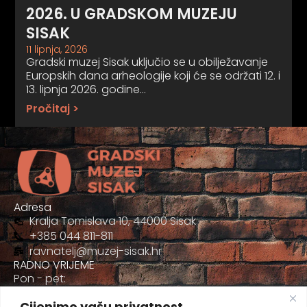
2026. U GRADSKOM MUZEJU
SISAK
11 lipnja, 2026
Gradski muzej Sisak uključio se u obilježavanje
Europskih dana arheologije koji će se održati 12. i
13. lipnja 2026. godine…
Pročitaj >
Adresa
Kralja Tomislava 10, 44000 Sisak
+385 044 811-811
ravnatelj@muzej-sisak.hr
RADNO VRIJEME
Pon - pet:
09:00 - 17:00
Cijenimo vašu privatnost