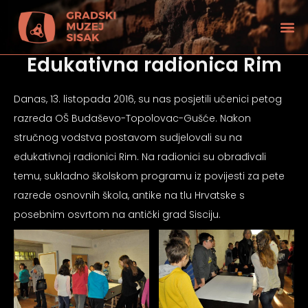
Edukativna radionica Rim
Danas, 13. listopada 2016, su nas posjetili učenici petog
razreda OŠ Budaševo-Topolovac-Gušće. Nakon
stručnog vodstva postavom sudjelovali su na
edukativnoj radionici Rim. Na radionici su obrađivali
temu, sukladno školskom programu iz povijesti za pete
razrede osnovnih škola, antike na tlu Hrvatske s
posebnim osvrtom na antički grad Sisciju.
tećenjem vida