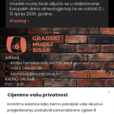
Gradski muzej Sisak uključio se u obilježavanje
Europskih dana arheologije koji će se održati 12. i
13. lipnja 2026. godine…
Pročitaj >
Adresa
Kralja Tomislava 10, 44000 Sisak
+385 044 811-811
ravnatelj@muzej-sisak.hr
RADNO VRIJEME
Pon - pet:
09:00 - 17:00
Cijenimo vašu privatnost
Sub
09:00-12:00
Koristimo kolačiće kako bismo poboljšali vaše iskustvo
pregledavanja, posluživali personalizirane oglase ili