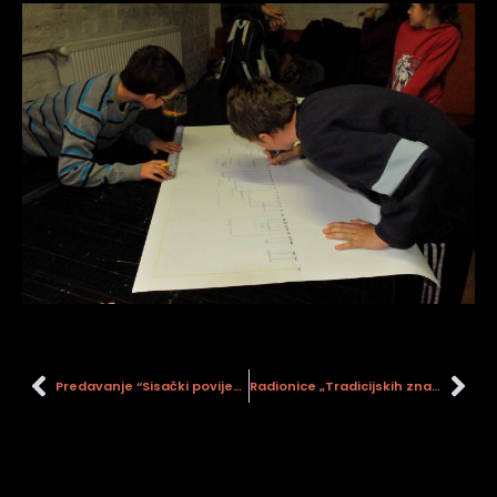
Predavanje “Sisački povijesni bljeskovi”
Radionice „Tradicijskih znanja potrebnih za obnovu graditeljske baštine“