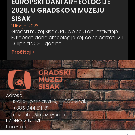
EUROPSKI DANI ARHEOLOGIJE
2026. U GRADSKOM MUZEJU
SISAK
11 lipnja, 2026
Gradski muzej Sisak uključio se u obilježavanje
Europskih dana arheologije koji će se održati 12. i
13. lipnja 2026. godine…
Pročitaj >
Adresa
Kralja Tomislava 10, 44000 Sisak
+385 044 811-811
ravnatelj@muzej-sisak.hr
RADNO VRIJEME
Pon - pet:
09:00 - 17:00