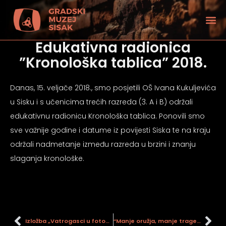
Edukativna radionica
”Kronološka tablica” 2018.
Danas, 15. veljače 2018., smo posjetili OŠ Ivana Kukuljevića
u Sisku i s učenicima trećih razreda (3. A i B) održali
edukativnu radionicu Kronološka tablica. Ponovili smo
sve važnije godine i datume iz povijesti Siska te na kraju
održali nadmetanje između razreda u brzini i znanju
slaganja kronološke.
tećenjem vida
Izložba „Vatrogasci u fotografiji“
“Manje oružja, manje tragedija!