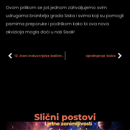
psiju
Ovom prilikom se još jednom zahvaljujemo svim
udrugama branitelja grada Siska i svima koji su pomogli
pismima preporuke i podrškom kako bi ova nova
m
akvizicija mogla doći u naš Sisak!
12. Dani industrijske baštine grada Siska, 12. – 21. 09. 2024.
Ujedinjenje Siska
psiju
Slični postovi