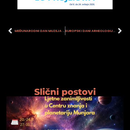
MEĐUNARODNI DAN MUZEJA U GRADSKOM MUZEJU SISAK, 18. SVIBNJA 2026.
EUROPSKI DANI ARHEOLOGIJE 2026. U GRADSKOM MUZEJU SISAK
Slični postovi