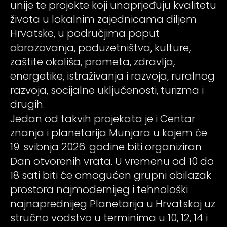
unije te projekte koji unaprjeđuju kvalitetu
psiju
života u lokalnim zajednicama diljem
Hrvatske, u područjima poput
m
obrazovanja, poduzetništva, kulture,
zaštite okoliša, prometa, zdravlja,
energetike, istraživanja i razvoja, ruralnog
razvoja, socijalne uključenosti, turizma i
drugih.
Jedan od takvih projekata je i Centar
psiju
znanja i planetarija Munjara u kojem će
19. svibnja 2026. godine biti organiziran
Dan otvorenih vrata. U vremenu od 10 do
18 sati biti će omogućen grupni obilazak
prostora najmodernijeg i tehnološki
najnaprednijeg Planetarija u Hrvatskoj uz
stručno vodstvo u terminima u 10, 12, 14 i