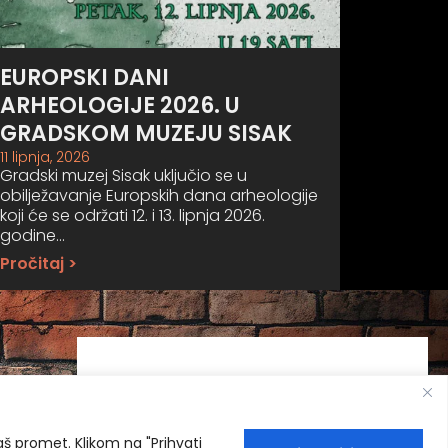
EUROPSKI DANI
ARHEOLOGIJE 2026. U
GRADSKOM MUZEJU SISAK
11 lipnja, 2026
Gradski muzej Sisak uključio se u
obilježavanje Europskih dana arheologije
koji će se održati 12. i 13. lipnja 2026.
godine…
Pročitaj >
naš promet. Klikom na "Prihvati