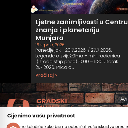
Ljetne zanimljivosti u Centru
znanja i planetariju
Munjara
15 srpnja, 2026
Ponedjeljak 20.7.2026. / 27.7.2026.
Legende o zviježđima + mini radionica
(izrada strip priče) 10:00 – 11:30 Utorak
21.7.2026. Priča o…
Pročitaj >
Ad
Cijenimo vašu privatnost
Koristimo kolačiće kako bismo poboljšali vaše iskustvo pregleda