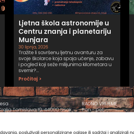
Ljetna škola astronomije u
Centru znanja i planetariju
Munjara
30 lipnja, 2026
Tražite li savršenu ljetnu avanturu za
svoje školarce koja spaja učenje, zabavu
i pogled koji seže milijunima kilometara u
svemir?…
Pročitaj >
resa
RADNO VRIJEME
Kralja Tomislava 10, 44000 Sisak
Pon - pet:
+385 044 811-811
09:00 - 17:00
ravnatelj@muzej-sisak.hr
Sub
09:00-12:00
vanja, posluživali personalizirane oglase ili sadržaj i analizirali 