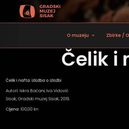
O muzeju
Zbirke / O
Čelik i 
Čelik i nafta: izložba o izložbi
Autori
:
Iskra Baćani, Iva Vidović
Sisak, Gradski muzej Sisak, 2019.
 za osobe sa oštećenjem vida
Cijena:
100,00 kn