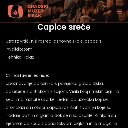
Capice sreće
Uzrast:
vrtići, niži razredi osnovne škole, osobe s
invaliditetom
Tehnika:
kolaž
Cilj nastavne jedinice:
Upoznavanje polaznika s poviješću grada Siska,
posebice s antičkom Siscijom. Veliki broj rimskih cigli na
sebi ima različite uzorke. Jedan od uzoraka koji se
pronalazi su i otisci šapica različitih životinja koje su
tećenjem vida
hodale po tim ciglama dok se nisu osušile. Rimljani su
vjerovali da kuća zidana takvom ciglom ima magična