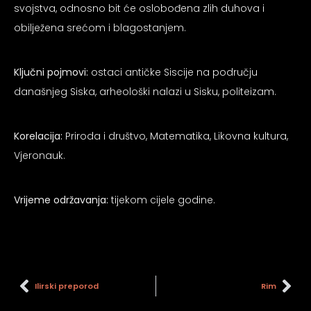
svojstva, odnosno bit će oslobođena zlih duhova i
psiju
obilježena srećom i blagostanjem.
m
Ključni pojmovi:
ostaci antičke Siscije na području
današnjeg Siska, arheološki nalazi u Sisku, politeizam.
Korelacija:
Priroda i društvo, Matematika, Likovna kultura,
Vjeronauk.
psiju
Vrijeme održavanja:
tijekom cijele godine.
Ilirski preporod
Rim