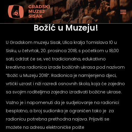
Božić u Muzeju!
U Gradskom muzeju Sisak, Ulica kralja Tomislava 10 u
Sisku, u četvrtak, 20. prosinca 2018, s početkom u 18,00
sati, održat će se, već tradicionalna, edukativno
kreativna radionica izrade božićnih ukrasa pod nazivom
”Božić u Muzeju 2018”. Radionica je namijenjena djeci,
vrtićki uzrast i niži razredi osnovnih škola, koja će zajedno
sa svojim roditeljima zajedno izrađivati božićne ukrase.
Važno je i napomenuti da je sudjelovanje na radionici
besplatno, a broj sudionika je ograničen tako je za
tećenjem vida
radionicu potrebna prethodna najava. Prijaviti se
možete na adresu elektroničke pošte