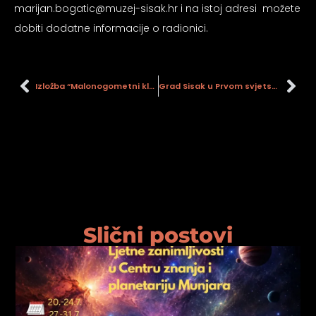
marijan.bogatic@muzej-sisak.hr i na istoj adresi možete
psiju
dobiti dodatne informacije o radionici.
m
Izložba “Malonogometni klub “Borac 73″ 1973. – 2018.”
Grad Sisak u Prvom svjetskom ratu 1914. – 1918.
psiju
Slični postovi