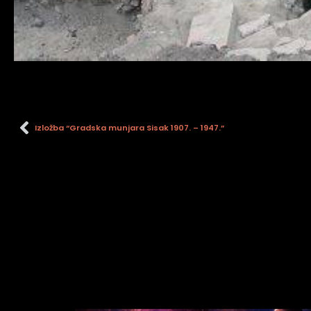
Izložba “Gradska munjara Sisak 1907. – 1947.”