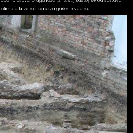
i blokova. Druga faza (2.-3. st.) sastoji se od sustava
stalima otkrivena i jama za gašenje vapna.