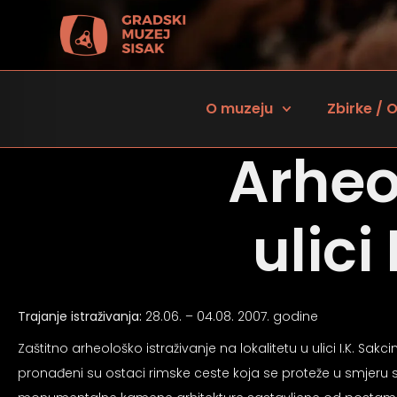
O muzeju
Zbirke / O
Arheo
ulici
Trajanje istraživanja:
28.06. – 04.08. 2007. godine
 za osobe sa oštećenjem vida
Zaštitno arheološko istraživanje na lokalitetu u ulici I.K. S
pronađeni su ostaci rimske ceste koja se proteže u smjeru sj