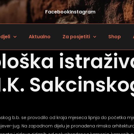
Facebook
Instagram
djeli
Aktualno
Za posjetiti
Shop
loška istraživ
 I.K. Sakcinsko
akcinskog b.b. se provodilo od kraja mjeseca lipnja do početka m
ever-jug. Na zapadnom dijelu je pronađena rimska arhitektura u d