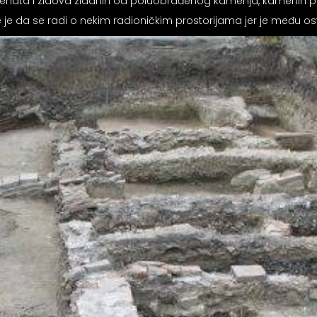
ta i zidova zidanih od poluobrađenog kamenja, kamenih ploča 
e je da se radi o nekim radioničkim prostorijama jer je među o