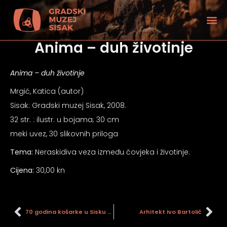
Anima – duh životinje
Anima – duh životinje
Mrgić, Katica (autor)
Sisak: Gradski muzej Sisak, 2008.
32 str. : ilustr. u bojama; 30 cm
meki uvez, 30 slikovnih priloga
Tema:
Neraskidiva veza između čovjeka i životinje.
Cijena:
30,00 kn
tećenjem vida
70 godina košarke u Sisku 1947. – 2017.
Arhitekt Ivo Bartolić