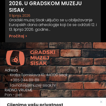
2026. U GRADSKOM MUZEJU
SISAK
11 lipnja, 2026
Gradski muzej Sisak uključio se u obilježavanje
Europskih dana arheologije koji će se održati 12. i
13. lipnja 2026. godine…
Pročitaj >
Adresa
Kralja Tomislava 10, 44000 Sisak
+385 044 811-811
ravnatelj@muzej-sisak.hr
RADNO VRIJEME
Pon - pet:
09:00 - 17:00
Cijenimo vašu privatnost
Sub