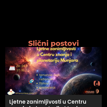
psiju
m
Slični postovi
psiju
Ljetne zanimljivosti u Centru