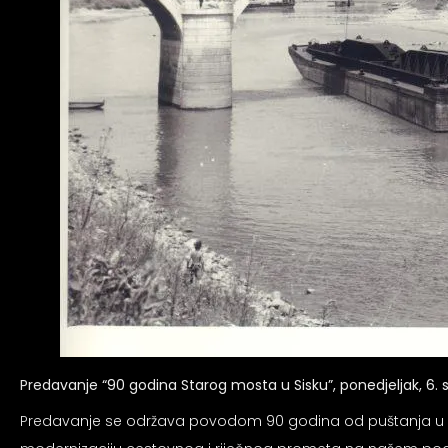
Predavanje “90 godina Starog mosta u Sisku”, ponedjeljak, 6. s
Predavanje se održava povodom 90 godina od puštanja u pro