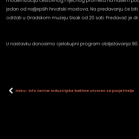
modernizaciju cestovnog i riječnog prometa na našem područ
jedan od najljepših hrvatski mostova. Na predavanju će bit
održati u Gradskom muzeju Sisak od 20 sati. Predavač je dr.
U nastavku donosimo cjelokupni program obilježavanja 90.
HoKu- Info centar industrijske baštine otvoren za posjetitelje