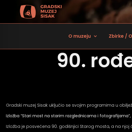
O muzeju
Zbirke / O
90. rođ
Gradski muzej Sisak uključio se svojim programima u obilj
 za osobe sa oštećenjem vida
Izložba “Stari most na starim razglednicama i fotografijama”, p
Izložba je posvećena 90. godišnjici Starog mosta, a na njoj ć