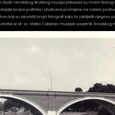
a Sisak i Hrvatskog školskog muzeja prikazani su motivi Starog 
 odvijale brojne političke i društvene promijene na našem područ
 koji su iskoristili brojni fotografi kako bi zabilježili njegovo
zložbe je dr. sc. Vlatko Čakširan, muzejski savjetnik Gradskog 