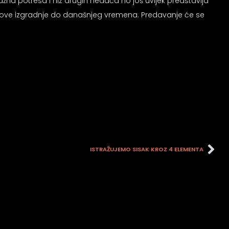
na potresa i niz drugih nedaća no još uvijek predstavlja
jegove izgradnje do današnjeg vremena. Predavanje će se
ISTRAŽUJEMO SISAK KROZ 4 ELEMENTA