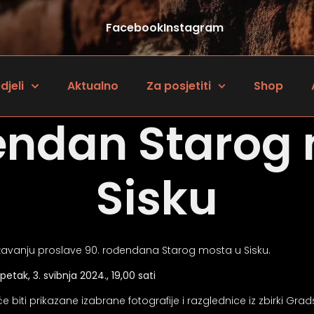
Facebook
Instagram
djeli
Aktualno
Za posjetiti
Shop
endan Starog
Sisku
ežavanju proslave 90. rođendana Starog mosta u Sisku.
etak, 3. svibnja 2024., 19,00 sati
e biti prikazane izabrane fotografije i razglednice iz zbirki G