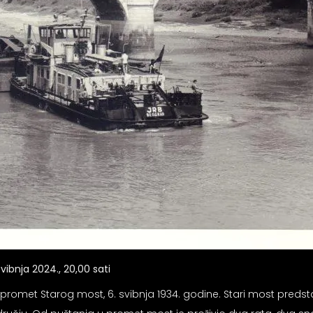
vibnja 2024., 20,00 sati
met Starog most, 6. svibnja 1934. godine. Stari most predstav