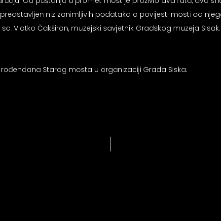
ju. Od puštanja u promet most je proživio dva rata, dva snaž
i predstavljen niz zanimljivih podataka o povijesti mosti od n
 sc. Vlatko Čakširan, muzejski savjetnik Gradskog muzeja Sisak.
 rođendana Starog mosta u organizaciji Grada Siska.