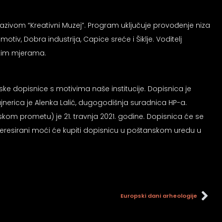
 nazivom “Kreativni Muzej”. Program uključuje provođenje niza
iv, Dobra industrija, Capice sreće i Šiklje. Voditelj
škim mjerama.
ke dopisnice s motivima naše institucije. Dopisnica je
ajnerica je Alenka Lalić, dugogodišnja suradnica HP-a.
skom prometu) je 21. travnja 2021. godine. Dopisnica će se
nteresirani moći će kupiti dopisnicu u poštanskom uredu u
Europski dani arheologije