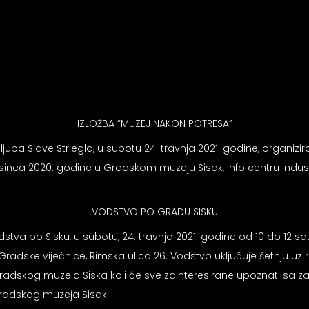
IZLOŽBA “MUZEJ NAKON POTRESA”
ljuba Slave Striegla, u subotu 24. travnja 2021. godine, organi
inca 2020. godine u Gradskom muzeju Sisak, Info centru industri
VODSTVO PO GRADU SISKU
tva po Sisku, u subotu, 24. travnja 2021. godine od 10 do 12 sati.
t Gradske vijećnice, Rimska ulica 26. Vodstvo uključuje šetnju u
i Gradskog muzeja Siska koji će sve zainteresirane upoznati sa za
Gradskog muzeja Sisak.