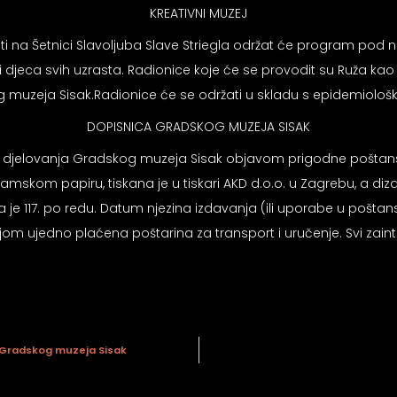
KREATIVNI MUZEJ
sati na Šetnici Slavoljuba Slave Striegla održat će program pod
jeca svih uzrasta. Radionice koje će se provodit su Ruža kao mot
g muzeja Sisak.Radionice će se održati u skladu s epidemiolo
DOPISNICA GRADSKOG MUZEJA SISAK
ina djelovanja Gradskog muzeja Sisak objavom prigodne poštans
amskom papiru, tiskana je u tiskari AKD d.o.o. u Zagrebu, a diz
 je 117. po redu. Datum njezina izdavanja (ili uporabe u poštan
jom ujedno plaćena poštarina za transport i uručenje. Svi zai
a Gradskog muzeja Sisak