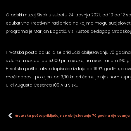
Gradski muzej Sisak u subotu 24. travnja 2021., od 10 do 12 
edukativno kreativnih radionica na kojima mogu sudjelovati d
programa je Marijan Bogatić, viši kustos pedagog Gradsko
Hrvatska pošta odlučila se priključiti obilježavanju 70 god
izdana u nakladi od 5.000 primjeraka, na recikliranom 190 gr
Hrvatska pošta takve dopisnice izdaje od 1997. godine, a ova
moći nabavit po cijeni od 3,30 kn pri čemu je njezinom kupn
ulici Augusta Cesarca 109 A u Sisku.
Hrvatska pošta priključuje se obilježavanju 70 godina djelovanj