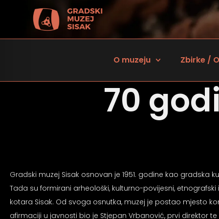
O muzeju
Zbirke / O
70 god
Gradski muzej Sisak osnovan je 1951. godine kao gradska kultu
 za osobe sa oštećenjem vida
Tada su formirani arheološki, kulturno-povijesni, etnografski 
kotara Sisak. Od svoga osnutka, muzej je postao mjesto kon
afirmaciji u javnosti bio je Stjepan Vrbanović, prvi direktor t