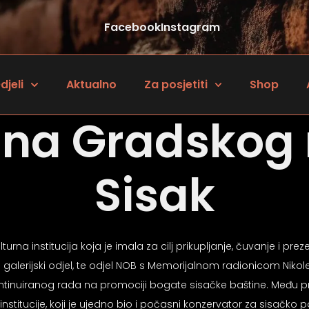
Facebook
Instagram
djeli
Aktualno
Za posjetiti
Shop
ina Gradskog
Sisak
rna institucija koja je imala za cilj prikupljanje, čuvanje i pre
i galerijski odjel, te odjel NOB s Memorijalnom radionicom Nikole
tinuiranog rada na promociji bogate sisačke baštine. Među pr
e institucije, koji je ujedno bio i počasni konzervator za sisačko 