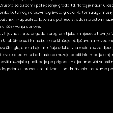
Društva za turizam i poljepšanje grada itd. Na taj je način uka
ika kulturnog i društvenog života grada. Na tom tragu muzej i
aštinskih kapaciteta. Iako su u potresu stradali i prostori muzej
r u iščekivanju obnove.
i javnosti kroz prigodan program tijekom mjeseca travnja. Već 
k čime se i ta institucija priključuje obilježavanju navedene g
e Striegla, a koja koja uključuje edukativnu radionicu za djecu,
 svoje predmete i od kustosa muzeja dobiti informacije o njima, 
viti muzejske publikacije po prigodnim cijenama. Aktivnosti muz
gađanja i praćenjem aktivnosti na društvenim mrežama podrže