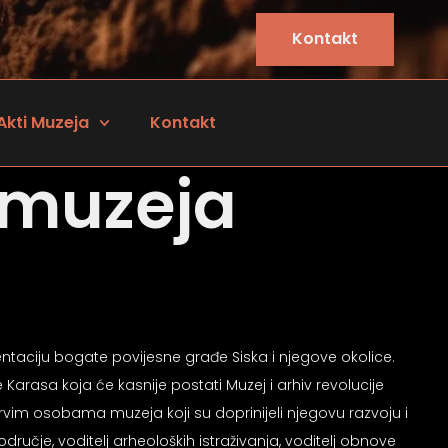
Kontakt
Akti Muzeja
Kontakt
 muzeja
zentaciju bogate povijesne građe Siska i njegove okolice.
 Karasa koja će kasnije postati Muzej i arhiv revolucije
vim osobama muzeja koji su doprinijeli njegovu razvoju i
područje, voditelj arheoloških istraživanja, voditelj obnove