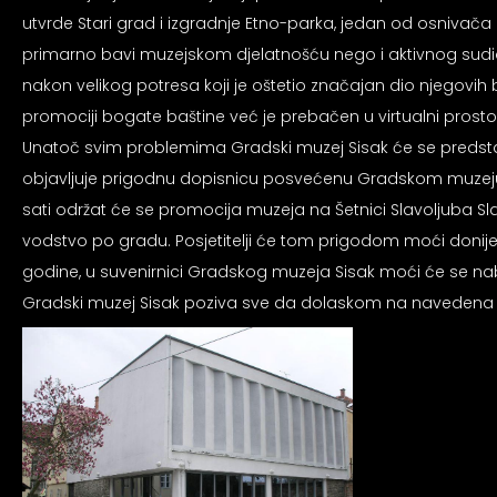
an profil za epilepsiju
utvrde Stari grad i izgradnje Etno-parka, jedan od osnivača 
primarno bavi muzejskom djelatnošću nego i aktivnog sudion
prijateljski režim
nakon velikog potresa koji je oštetio značajan dio njegovih b
promociji bogate baštine već je prebačen u virtualni prosto
Unatoč svim problemima Gradski muzej Sisak će se predstavit
 za slijepe
objavljuje prigodnu dopisnicu posvećenu Gradskom muzeju Sisa
sati održat će se promocija muzeja na Šetnici Slavoljuba Slav
vodstvo po gradu. Posjetitelji će tom prigodom moći donijeti
an režim za epilepsiju
godine, u suvenirnici Gradskog muzeja Sisak moći će se naba
Gradski muzej Sisak poziva sve da dolaskom na navedena do