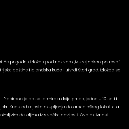
zirat će prigodnu izložbu pod nazivom „Muzej nakon potresa“.
jske baštine Holandska kuća i utvrdi Stari grad. Izložba se
 Planirano je da se formiraju dvije grupe, jedna u 10 sati i
z rijeku Kupu od mjesta okupljanja do arheološkog lokaliteta
nimljivim detaljima iz sisačke povijesti. Ova aktivnost