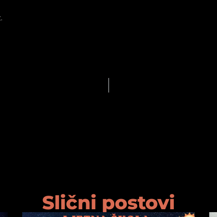
.
Slični postovi