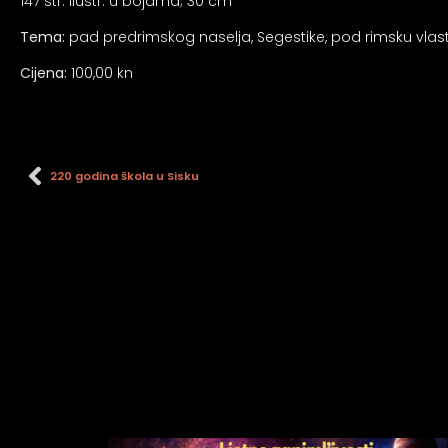
an profil za epilepsiju
147 str: ilustr. u bojama; 30 cm
Tema:
pad predrimskog naselja, Segestike, pod rimsku vlast
Cijena:
100,00 kn
prijateljski režim
 za slijepe
220 godina škola u Sisku
an režim za epilepsiju