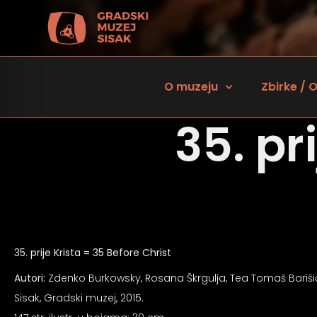
O muzeju
Zbirke / O
35. pr
35. prije Krista = 35 Before Christ
 za osobe sa oštećenjem vida
Autori:
Zdenko Burkowsky, Rosana Škrgulja, Tea Tomaš Barišić, 
Sisak, Gradski muzej, 2015.