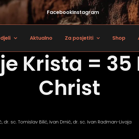
Facebook
Instagram
djeli
Aktualno
Za posjetiti
Shop
ije Krista = 35
Christ
dr. sc. Tomislav Bilić, Ivan Drnić, dr. sc. Ivan Radman-Livaja