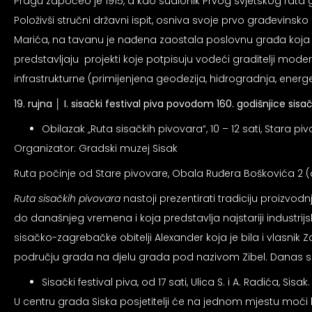
Pragu započeo je 1915, a kao sudionik Prvog svjetskog rata god
Položivši stručni državni ispit, osniva svoje prvo građevi
Marića, na tavanu je nađena zaostala poslovnu građa koj
predstavljaju projekti koje potpisuju vodeći graditelji modern
infrastrukturne (primijenjena geodezija, hidrogradnja, energet
19. rujna
│
I. sisački festival piva
povodom 160. godišnjice sisa
Obilazak „Ruta sisačkih pivovara“, 10 – 12 sati, Stara p
Organizator: Gradski muzej Sisak
Ruta počinje od Stare pivovare, Obala Ruđera Boškovića 2 (
Ruta sisačkih pivovara
nastoji prezentirati tradiciju proizvod
do današnjeg vremena i koja predstavlja najstariji industrijs
sisačko-zagrebačke obitelji Alexander koja je bila i vlasnik
području grada na djelu grada pod nazivom Zibel. Danas 
Sisački festival piva, od 17 sati, Ulica S. i A. Radića, Sisak.
U centru grada Siska posjetitelji će na jednom mjestu moći 