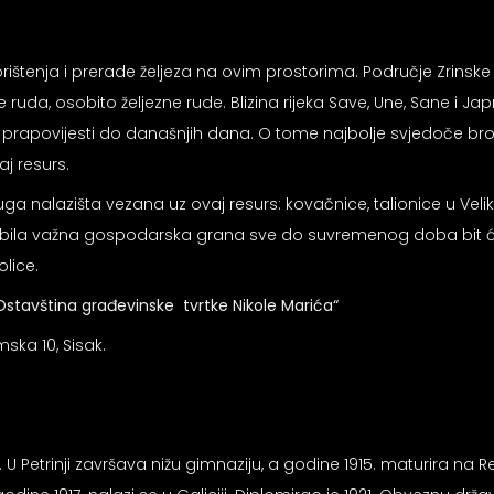
rištenja i prerade željeza na ovim prostorima. Područje Zrinsk
ruda, osobito željezne rude. Blizina rijeka Save, Une, Sane i Ja
od prapovijesti do današnjih dana. O tome najbolje svjedoče broj
aj resurs.
uga nalazišta vezana uz ovaj resurs: kovačnice, talionice u Vel
za bila važna gospodarska grana sve do suvremenog doba bit ć
lice.
 Ostavština
građevinske tvrtke Nikole Marića“
mska 10, Sisak.
U Petrinji završava nižu gimnaziju, a godine 1915. maturira na Rea