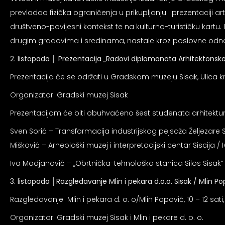
prevladao fizička ograničenja u prikupljanju i prezentaciji 
društveno-povijesni kontekst te na kulturno-turističku kartu.
drugim gradovima i sredinama, nastale kroz poslovne odno
2. listopada │
Prezentacija „Radovi diplomanata Arhitektonsk
Prezentacija će se održati u Gradskom muzeju Sisak, Ulica kra
Organizator: Gradski muzej Sisak
Prezentacijom će biti obuhvaćeno šest studenata arhitekture (
Sven Sorić – Transformacija industrijskog pejsaža Željezare
Mišković – Arheološki muzej i interpretacijski centar Siscij
Iva Madjanović – „Obrtnička-tehnološka stanica Silos Sisak“
3. listopada
│
Razgledavanje Mlin i pekara d.o.o. Sisak / Mlin P
Razgledavanje Mlin i pekara d. o. o/Mlin Popović, 10 – 12 sati,
Organizator: Gradski muzej Sisak i Mlin i pekare d. o. o.