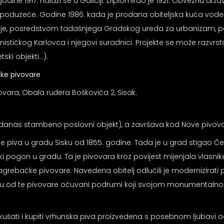
ine 1917. nalazi se u Galiciji. Diplomirao je 1921. Obveznu drža
nsko poduzeće. Godine 1986. kada je prodana obiteljska kuća vo
a je, posredstvom tadašnjega Gradskog ureda za urbanizam, 
ističkog Karlovca i njegovi suradnici. Projekte se može razvrstat
ski objekti…).
čke pivovare
ivovara, Obala ruđera Boškovića 2, Sisak.
danas stambeno poslovni objekt), a završava kod Nove pivovare 
nje piva u gradu Sisku od 1855. godine. Tada je u grad stigao Č
ki pogon u gradu. Ta je pivovara kroz povijest mijenjala vlasnik
 Zagrebačke pivovare. Navedena obitelj odlučili je modernizirati
su od te pivovare očuvani podrumi koji svojom monumentalnoš
kušati i kupiti vrhunska piva proizvedena s posebnom ljubavi od