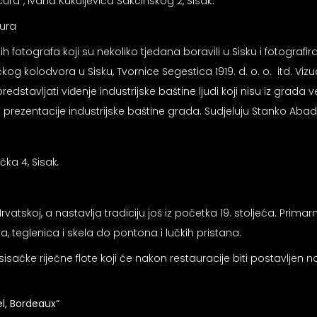
scura“, Ivana Kukuljevića Sakcinskog 2, Sisak.
cura
ih fotografa koji su nekoliko tjedana boravili u Sisku i fotografir
čkog kolodvora u Sisku, Tvornice Segestica 1919. d. o. o. itd. V
edstavljati viđenje industrijske baštine ljudi koji nisu iz grad
ezentacije industrijske baštine grada. Sudjeluju Stanko Abadžić
čka 4, Sisak
.
rvatskoj, a nastavlja tradiciju još iz početka 19. stoljeća. Prima
 teglenica i skela do pontona i lučkih pristana.
sačke riječne flote koji će nakon restauracije biti postavljen n
el, Bordeaux“