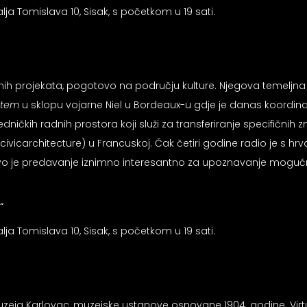
ja Tomislava 10, Sisak, s početkom u 19 sati.
jnih projekata, pogotovo na području kulture. Njegova temeljna id
stem
u sklopu vojarne Niel u Bordeaux-u gdje je danas koordinato
dničkih radnih prostora koji služi za transferiranje specifičnih
civicarchitecture) u Francuskoj. Čak četiri godine radio je s h
govo je predavanje iznimno interesantno za upoznavanje mogućno
“
ja Tomislava 10, Sisak, s početkom u 19 sati.
uzeja Karlovac, muzejske ustanove osnovane 1904. godine. Virtua