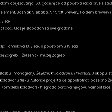
vodom obilježavanja 160. godišnjice od početka rada prve sisač
 element, Bosnjak, Visibaba, Air Craft Brewery, Holdem brewery
 Sisak.
t Food. Ulaz je slobodan za sve građane.
ja Tomislava 10, Sisak, s početkom u 19 sati.
ej Zagreb – Željeznički muzej Zagreb
izložbu i monografiju
Željeznički kolodvori u Hrvatskoj
. U sklopu i
i kolodvor u Sisku. Autorice projekta će apostrofirati posebno Ž
or. Kompleks kolodvorskih zgrada ocrtava njegovu važnost kroz 