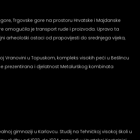
e gore, Trgovske gore na prostoru Hrvatske i Majdanske
pre omogućila je transport rude i proizvoda. Upravo ta
ni arheološki ostaci od prapovijesti do srednjega vijeka,
ikoj Vranovini u Topuskom, kompleks visokih peći u Bešlincu
e prezentirana i djelatnost Metalurškog kombinata
lnoj gimnaziji u Karlovcu. Studij na Tehničkoj visokoj školi u