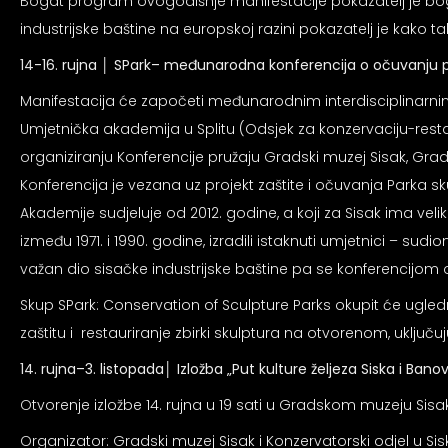
an profil za epilepsiju
Bogat program ovogodišnje manifestacije pokazatelj je bogat
industrijske baštine na europskoj razini pokazatelj je kako t
14-16. rujna
│
SPark– međunarodna konferencija o očuvanju p
prijateljski režim
Manifestacija će započeti međunarodnim interdisciplinarnim 
Umjetnička akademija u Splitu (Odsjek za konzervaciju-resta
 za slijepe
organiziranju Konferencije pružaju Gradski muzej Sisak, Gradsk
Konferencija je vezana uz projekt zaštite i očuvanja Parka sk
Akademije sudjeluje od 2012. godine, a koji za Sisak ima veli
an režim za epilepsiju
između 1971. i 1990. godine, izradili istaknuti umjetnici – sudi
važan dio sisačke industrijske baštine pa se konferencijom o
Skup SPark: Conservation of Sculpture Parks okupit će ugledne 
zaštitu i restauriranje zbirki skulptura na otvorenom, uključuj
14. rujna–3. listopada│
Izložba „Put kulture željeza Siska i Bano
Otvorenje izložbe 14. rujna u 19 sati u Gradskom muzeju Sisak,
Organizator: Gradski muzej Sisak i Konzervatorski odjel u Sis