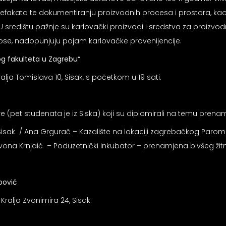
artefakata te dokumentiranju proizvodnih procesa i prostora, ka
 U središtu pažnje su karlovački proizvodi i sredstva za proizvod
se, nadopunjuju pojam karlovačke provenijencije.
og fakulteta u Zagrebu“
lja Tomislava 10, Sisak, s početkom u 19 sati.
pet studenata je iz Siska) koji su diplomirali na temu prenamje
 Sisak / Ana Grgurač – Kazalište na lokaciji zagrebačkog Paroml
a / Ivona Krnjaić – Poduzetnički inkubator – prenamjena bivšeg ž
opović
 Kralja Zvonimira 24, Sisak.