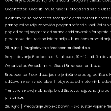
Otvorenje izložbe 25. rujna u 12 sati u Fotogaleriji „Siscia Ob
Organizator: Gradski muzej Sisak i Fotogalerija Siscia Obs
Izložbom će se prezentirati fotografije četiri poznatih hrvatsk
parnog mlina Mije Popovića, pogona rafinerije Shell, Željezni
pogled na taj segment od strane četiri hrvatskih fotografa pr
grad može dati korisne informacije u budućem promišljanju pr
26. rujna
│
Razgledavanje Brodocentar Sisak d.o.o.
Razgledavanje Brodocentar Sisak d.o.o, 10 – 12 sati, Galdova
Organizator: Gradski muzej Sisak i Brodocentar d. o. o.
Brodocentar Sisak d.o.o. jedino je riječno brodogradilište u H
održavanje svih vrsta plovnih objekata, od motornih brodova,
Trenutno se ovdje obnavlja brod Biokovo, najpoznatiji brod si
pristanište.
28. rujna │
Predavanje „Projekt Darwin – Eko sustav vojarne Ni