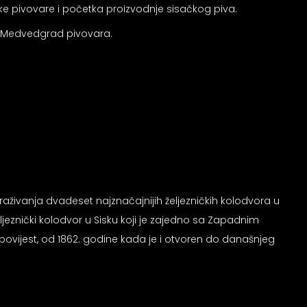
ke pivovare i početka proizvodnje sisačkog piva.
 i Medvedgrad pivovara.
straživanja dvadeset najznačajnijih željezničkih kolodvora u
eljeznički kolodvor u Sisku koji je zajedno sa Zapadnim
povijest, od 1862. godine kada je i otvoren do današnjeg