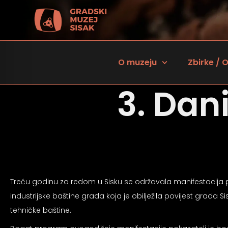
O muzeju
Zbirke / O
3. Dan
Treću godinu za redom u Sisku se održavala manifestacija pod 
 za osobe sa oštećenjem vida
industrijske baštine grada koja je obilježila povijest grada
tehničke baštine.