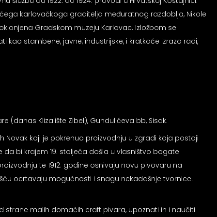
vnu službu od 1922. do 1924. provodi u Hrvatskoj Kostajnici.
dećega karlovačkoga graditelja međuratnog razdoblja, Nikole
poklonjena Gradskom muzeju Karlovac. Izložbom se
i kao stambene, javne, industrijske, i kratkoće izraza radi,
(danas Klizalište Zibel), Gundulićeva bb, Sisak.
eh Novak koji je pokrenuo proizvodnju u zgradi koja postoji
e da bi krajem 19. stoljeća došla u vlasništvo bogate
 proizvodnju te 1912. godine osnivaju novu pivovaru na
ću ocrtavaju mogućnosti i snagu nekadašnje tvornice.
 strane malih domaćih craft pivara, upoznati ih i naučiti