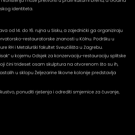
korištenja može pretvoriti u pravi kulturni brend, a Godina
skog identiteta.
od 14. do 16. rujna u Sisku, a zajednički ga organiziraju
ervatorsko-restauratorske znanosti u Kölnu. Podršku u
ure RH i Metalurški fakultet Sveučilišta u Zagrebu.
 Sisak” u kojemu Odsjek za konzervaciju-restauraciju splitske
koji čini trideset osam skulptura na otvorenom što su ih,
 nastalih u sklopu Željezarine likovne kolonije predstavlja
skustvo, ponuditi rješenja i odrediti smjernice za čuvanje,