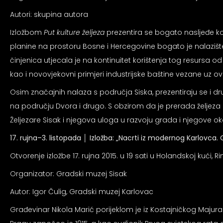
Autori: skupina autora
Izložbom
Put kulture željeza
prezentira se bogato nasljeđe ko
planine na prostoru Bosne i Hercegovine bogato je nalazište 
činjenica utjecala je na kontinuitet korištenja tog resursa 
kao i novovjekovni primjeri industrijske baštine vezane uz ov
Osim značajnih nalaza s područja Siska, prezentiraju se i dr
na području Dvora i drugo. S obzirom da je prerada želje
Željezare Sisak i njegova uloga u razvoju grada i njegove oko
17. rujna–3. listopada │
Izložba: „Nacrti iz modernog Karlovca.
Otvorenje izložbe 17. rujna 2015. u 19 sati u Holandskoj kući, Ri
Organizator: Gradski muzej Sisak
Autor: Igor Čulig, Gradski muzej Karlovac
Građevinar Nikola Marić porijeklom je iz Kostajničkog Majura. 