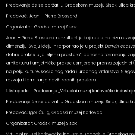
Predavanje će se održati u Gradskom muzeju Sisak, Ulica kral
Predavač: Jean – Pierre Brossard
Organizator: Gradski muzej Sisak
Jean – Pierre Brossard konzultant je koji radio na nizu razvo
dimenziju. Svoju ideju inkorporirao je u projekt
Darwin ecosy
dobre prakse u „dijeljenju prostora“, odnosno formiranju zaje
arhitekturu i umjetničke prakse usmjerene prema zajednici (
na polju kulture, socijalnog rada i urbanog vrtlarstva. Nje
razvoja i formiranja novih radnih prostora.
1. listopada │
Predavanje „Virtualni muzej karlovačke industrije
Predavanje će se održati u Gradskom muzeju Sisak, Ulica kral
Predavač: Igor Čulig, Gradski muzej Karlovac
Organizator: Gradski muzej Sisak
Virtualni muzej karlovačke industrije izdanak je Gradskog m