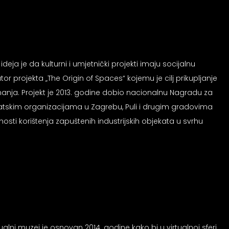
eja je da kulturni i umjetnički projekti imaju socijalnu
r projekta „The Origin of Spaces“ kojemu je cilj prikupljanje
 znanja. Projekt je 2013. godine dobio nacionalnu Nagradu za
rvatskim organizacijama u Zagrebu, Puli i drugim gradovima
sti korištenja zapuštenih industrijskih objekata u svrhu
lni muzej je osnovan 2014. godine kako bi u virtualnoj sferi