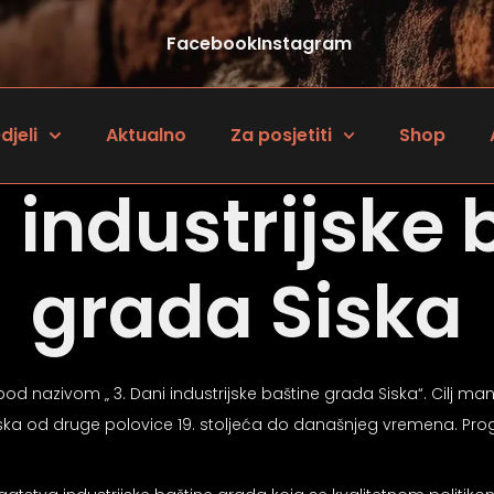
Facebook
Instagram
djeli
Aktualno
Za posjetiti
Shop
i industrijske 
grada Siska
nazivom „ 3. Dani industrijske baštine grada Siska“. Cilj manife
 Siska od druge polovice 19. stoljeća do današnjeg vremena. Pr