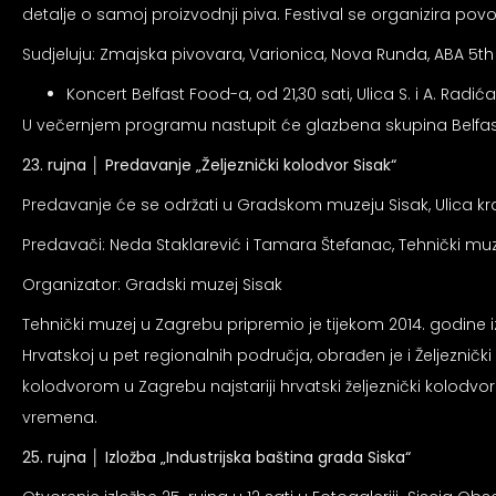
detalje o samoj proizvodnji piva. Festival se organizira po
Sudjeluju: Zmajska pivovara, Varionica, Nova Runda, ABA 5th
Koncert Belfast Food-a, od 21,30 sati, Ulica S. i A. Radića,
U večernjem programu nastupit će glazbena skupina Belfas
23. rujna │
Predavanje „Željeznički kolodvor Sisak“
Predavanje će se održati u Gradskom muzeju Sisak, Ulica kral
Predavači: Neda Staklarević i Tamara Štefanac, Tehnički muz
Organizator: Gradski muzej Sisak
Tehnički muzej u Zagrebu pripremio je tijekom 2014. godine 
Hrvatskoj u pet regionalnih područja, obrađen je i Željezničk
kolodvorom u Zagrebu najstariji hrvatski željeznički kolodv
vremena.
25. rujna
│
Izložba „Industrijska baština grada Siska“