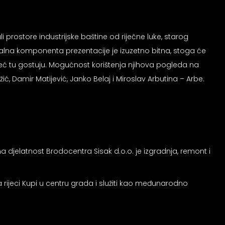
ali prostore industrijske baštine od riječne luke, starog
izualna komponenta prezentacije je izuzetno bitna, stoga će
a već tu gostuju. Mogućnost korištenja njihova pogleda na
, Damir Matijević, Janko Belaj i Miroslav Arbutina – Arbe.
rna djelatnost Brodocentra Sisak d.o.o. je izgradnja, remont i
a rijeci Kupi u centru grada i služiti kao međunarodno