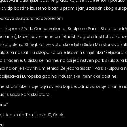
stva industrijske baštine grada koja se kvalitetnom politikom 
akav tip baštine izuzetno bitan u promišljanju zajedničkog europ
arkova skulptura na
otvorenom
skupom SPark: Conservation of Sculpture Parks. Skup se održava 
uraciju), Muzej suvremene umjetnosti Zagreb i Institut za konz
a galerija Striegl, Konzervatorski odjel u Sisku Ministarstva kult
ulptura nastalih u sklopu Kolonije likovnih umjetnika “Željezara
ko značenje. U Sisku se, naime, nalazi jedinstven park skulptura 
onici Kolonije likovnih umjetnika „Željezara Sisak“ . Park skulptura
bilježava i Europska godina industrijske i tehničke baštine.
stručnjake iz cijeloga svijeta koji će, udruživši svoje znanje i i
ući sisački Park skulptura.
vine“
 Ulica kralja Tomislava 10, Sisak.
ku