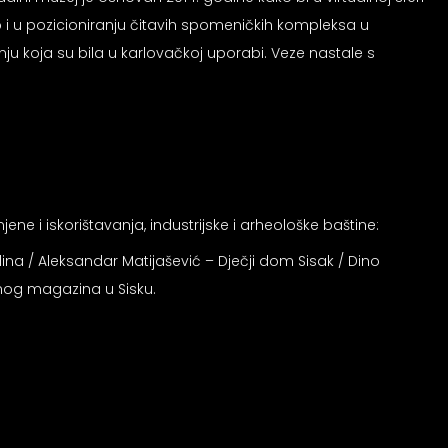
o i u pozicioniranju čitavih spomeničkih kompleksa u
nju koja su bila u karlovačkoj uporabi. Veze nastale s
ne i iskorištavanja, industrijske i arheološke baštine:
ina / Aleksandar Matijašević – Dječji dom Sisak / Dino
itnog magazina u Sisku.